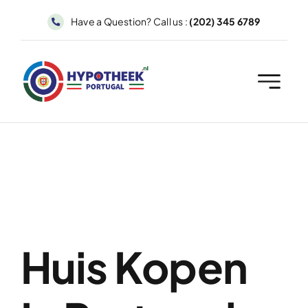
Skip
Have a Question? Call us :
(202) 345 6789
to
content
Huis Kopen